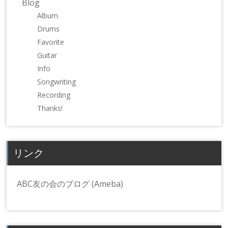
Blog
ウ
い
ウ
で
(新
で
Album
開
し
開
き
い
き
Drums
ま
ウ
ま
す)
ィ
す)
Favorite
ン
ド
Guitar
ウ
で
Info
開
き
Songwriting
ま
す)
Recording
Thanks!
リンク
ABC友の会のブログ (Ameba)