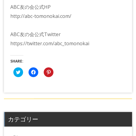
ABC友の会公式HP
http://abc-tomonokai.com/
ABC友の会公式Twitter
https://twitter.com/abc_tomonokai
SHARE:
ク
Facebook
ク
リ
で
リ
ッ
共
ッ
ク
有
ク
し
す
し
て
る
て
Twitter
に
Pinterest
で
は
で
共
ク
共
有
リ
有
(新
ッ
(新
し
ク
し
カテゴリー
い
し
い
ウ
て
ウ
ィ
く
ィ
ン
だ
ン
ド
さ
ド