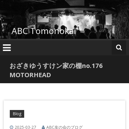
コ
ン
テ
ン
ABC Tomonokai
ツ
へ
ス
キ
ッ
プ
おざきゆうすけン家の棚no.176
MOTORHEAD
Blog
2025-03-27
ABC友の会のブログ