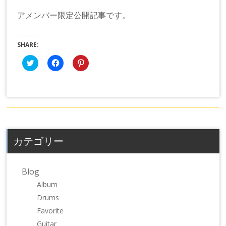
アメンバー限定公開記事です。
SHARE:
ク
Facebook
ク
リ
で
リ
ッ
共
ッ
ク
有
ク
し
す
し
て
る
て
Twitter
に
Pinterest
で
は
で
共
ク
共
有
リ
有
(新
ッ
(新
し
ク
し
カテゴリー
い
し
い
ウ
て
ウ
ィ
く
ィ
ン
だ
ン
ド
さ
ド
Blog
ウ
い
ウ
で
(新
で
Album
開
し
開
き
い
き
Drums
ま
ウ
ま
す)
ィ
す)
Favorite
ン
ド
Guitar
ウ