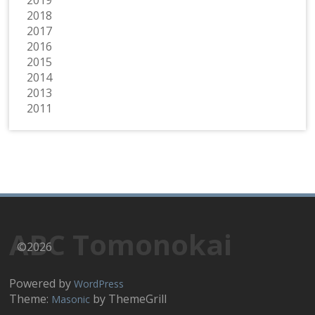
2018
2017
2016
2015
2014
2013
2011
ABC Tomonokai
©2026
Powered by
WordPress
Theme:
by ThemeGrill
Masonic