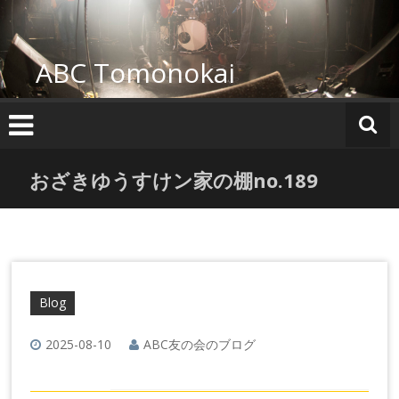
コ
ン
テ
ABC Tomonokai
ン
ツ
へ
ス
キ
ッ
おざきゆうすけン家の棚no.189
プ
Blog
2025-08-10
ABC友の会のブログ