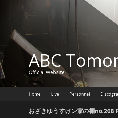
コ
ン
テ
ン
ツ
へ
ス
キ
ッ
ABC Tomon
プ
Official Website
Home
Live
Personnel
Discogr
おざきゆうすけン家の棚no.208 P