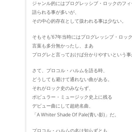
ジャンル的にはプログレッシブ・ロックのフィ
語られる事が多いが、
その中心的存在として扱われる事は少ない。
そもそも’67年当時にはプログレッシブ・ロッ
言葉も多分無かったし、まあ
プログレと言っておけば分かりやすいという事
さて、プロコル・ハルムを語る時、
どうしても避けて通れない曲がある。
それがロック史のみならず、
ポピュラー・ミュージック史上に残る
デビュー曲にして超絶名曲、
「A Whiter Shade Of Pale(青い影)」だ。
プロコル・ハルムの名は知らずとも、