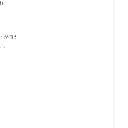
れ、
ーが揃う。
い。
。