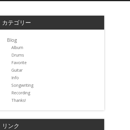
カテゴリー
Blog
Album
Drums
Favorite
Guitar
Info
Songwriting
Recording
Thanks!
リンク