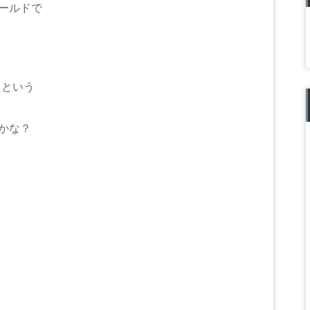
ールドで
クという
かな？