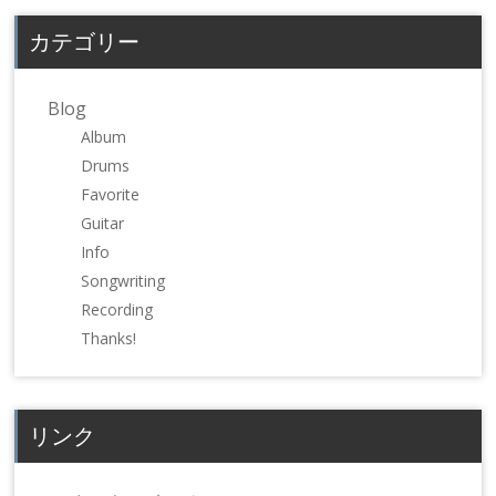
(新
ッ
(新
し
ク
し
カテゴリー
い
し
い
ウ
て
ウ
ィ
く
ィ
ン
だ
ン
ド
さ
ド
Blog
ウ
い
ウ
で
(新
で
Album
開
し
開
き
い
き
Drums
ま
ウ
ま
す)
ィ
す)
Favorite
ン
ド
Guitar
ウ
で
Info
開
き
Songwriting
ま
す)
Recording
Thanks!
リンク