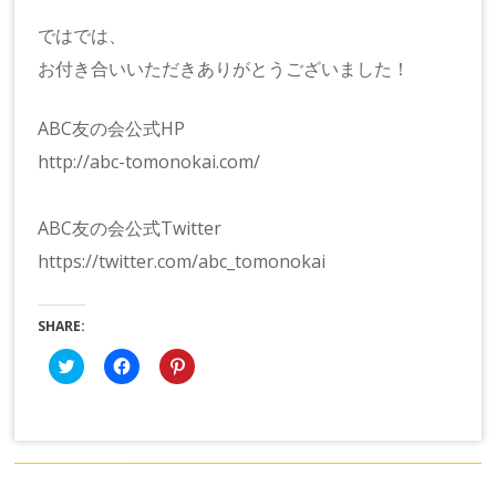
ではでは、
お付き合いいただきありがとうございました！
ABC友の会公式HP
http://abc-tomonokai.com/
ABC友の会公式Twitter
https://twitter.com/abc_tomonokai
SHARE:
ク
Facebook
ク
リ
で
リ
ッ
共
ッ
ク
有
ク
し
す
し
て
る
て
Twitter
に
Pinterest
で
は
で
共
ク
共
有
リ
有