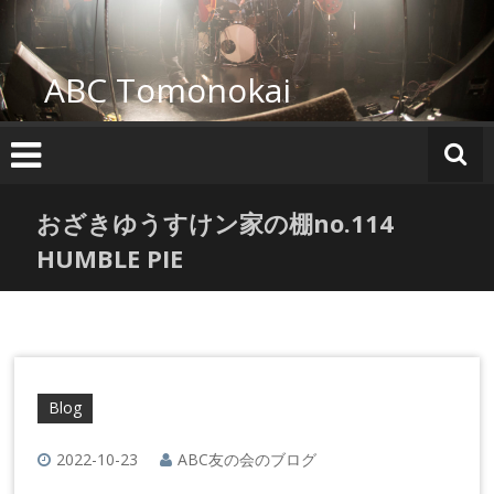
コ
ン
テ
ABC Tomonokai
ン
ツ
へ
ス
キ
ッ
おざきゆうすけン家の棚no.114
プ
HUMBLE PIE
Blog
2022-10-23
ABC友の会のブログ