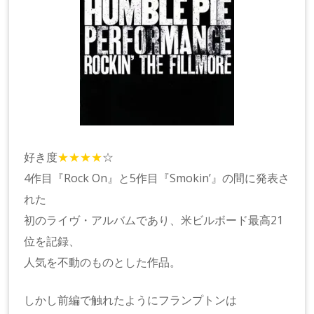
好き度
★★★★
☆
4作目『Rock On』と5作目『Smokin’』の間に発表さ
れた
初のライヴ・アルバムであり、米ビルボード最高21
位を記録、
人気を不動のものとした作品。
しかし前編で触れたようにフランプトンは