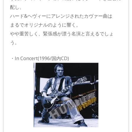
配し、
ハード&ヘヴィーにアレンジされたカヴァー曲は
まるでオリジナルのように響く。
やや重苦しく、緊張感が漂う名演と言えるでしょ
う。
・In Concert(1996/国内CD)