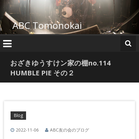
コ
ン
テ
ABC Tomonokai
ン
ツ
へ
ス
キ
ッ
おざきゆうすけン家の棚no.114
プ
HUMBLE PIE その２
Blog
2022-11-06
ABC友の会のブログ