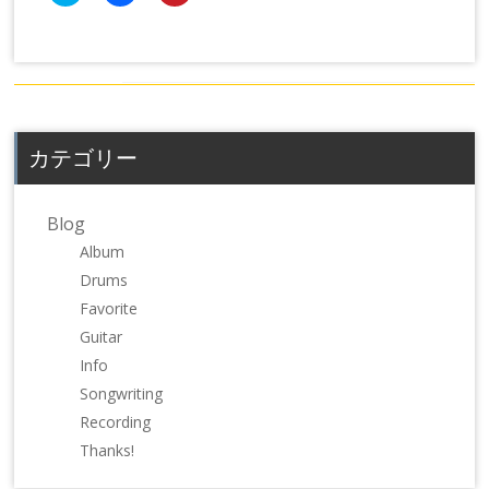
ッ
共
ッ
ク
有
ク
し
す
し
て
る
て
Twitter
に
Pinterest
で
は
で
共
ク
共
有
リ
有
(新
ッ
(新
し
ク
し
カテゴリー
い
し
い
ウ
て
ウ
ィ
く
ィ
ン
だ
ン
ド
さ
ド
Blog
ウ
い
ウ
で
(新
で
Album
開
し
開
き
い
き
Drums
ま
ウ
ま
す)
ィ
す)
Favorite
ン
ド
Guitar
ウ
で
Info
開
き
Songwriting
ま
す)
Recording
Thanks!