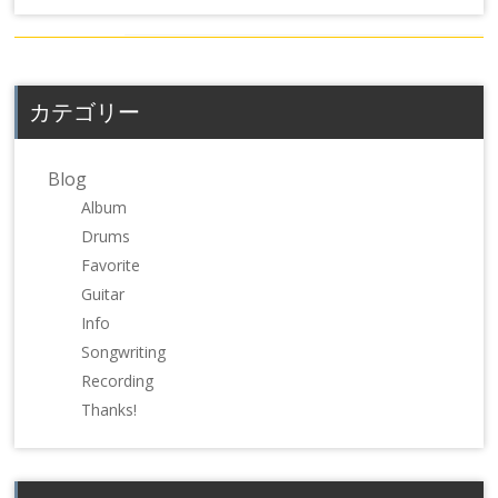
て
る
て
Twitter
に
Pinterest
で
は
で
共
ク
共
有
リ
有
(新
ッ
(新
し
ク
し
カテゴリー
い
し
い
ウ
て
ウ
ィ
く
ィ
ン
だ
ン
ド
さ
ド
Blog
ウ
い
ウ
で
(新
で
Album
開
し
開
き
い
き
Drums
ま
ウ
ま
す)
ィ
す)
Favorite
ン
ド
Guitar
ウ
で
Info
開
き
Songwriting
ま
す)
Recording
Thanks!