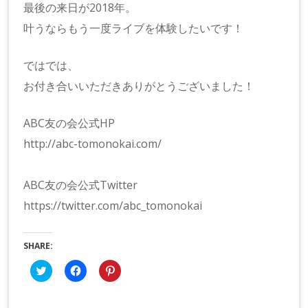
最後の来日が2018年。
叶うならもう一度ライブを体験したいです！
ではでは、
お付き合いいただきありがとうございました！
ABC友の会公式HP
http://abc-tomonokai.com/
ABC友の会公式Twitter
https://twitter.com/abc_tomonokai
SHARE:
ク
Facebook
ク
リ
で
リ
ッ
共
ッ
ク
有
ク
し
す
し