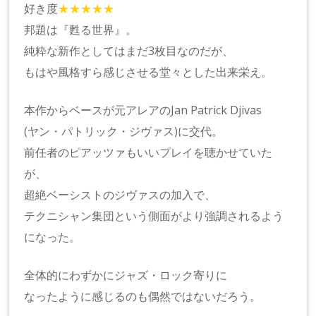
好き度
★★★★★
邦題は『甦る世界』。
純粋な新作としてはまだ3枚目なのだが、
もはや風格すら感じさせる堂々とした出来栄え。
本作からベースが元アレアのJan Patrick Djivas
(ヤン・パトリック・ジヴァス)に交代。
前任者のピアッツァもいいプレイを聴かせていた
が、
超絶ベーシストのジヴァスの加入で、
テクニシャン集団という側面がより強調されるよう
になった。
全体的にわずかにジャズ・ロック寄りに
なったように感じるのも偶然ではないだろう。