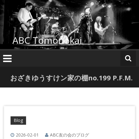
コ
ン
テ
ン
ツ
ABC Tomonokai
へ
ス
キ
ッ
プ
おざきゆうすけン家の棚no.199 P.F.M.
Blog
2026-02-01
ABC友の会のブログ