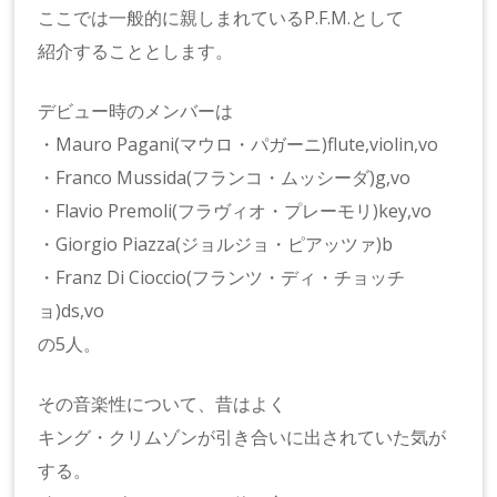
ここでは一般的に親しまれているP.F.M.として
紹介することとします。
デビュー時のメンバーは
・Mauro Pagani(マウロ・パガーニ)flute,violin,vo
・Franco Mussida(フランコ・ムッシーダ)g,vo
・Flavio Premoli(フラヴィオ・プレーモリ)key,vo
・Giorgio Piazza(ジョルジョ・ピアッツァ)b
・Franz Di Cioccio(フランツ・ディ・チョッチ
ョ)ds,vo
の5人。
その音楽性について、昔はよく
キング・クリムゾンが引き合いに出されていた気が
する。