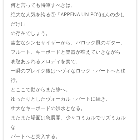
何と言っても特筆すべきは、
絶大な人気を誇る①「APPENA UN PO'(ほんの少し
だけ)」
の存在でしょう。
幽玄なシンセサイザーから、バロック風のギター、
フルート、キーボードと楽器が増えていきながら
哀愁あふれるメロディを奏で、
一瞬のブレイク後はヘヴィなロック・パートへと移
行。
とここで動からまた静へ。
ゆったりとしたヴォーカル・パートに続き、
壮大なキーボードの洪水となる。
またまた場面は急展開、少々コミカルでリズミカル
な
パートへと突入する。