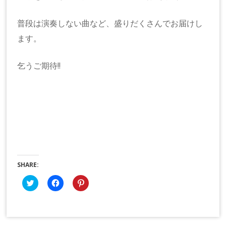
普段は演奏しない曲など、盛りだくさんでお届けし
ます。
乞うご期待!!
SHARE:
ク
Facebook
ク
リ
で
リ
ッ
共
ッ
ク
有
ク
し
す
し
て
る
て
Twitter
に
Pinterest