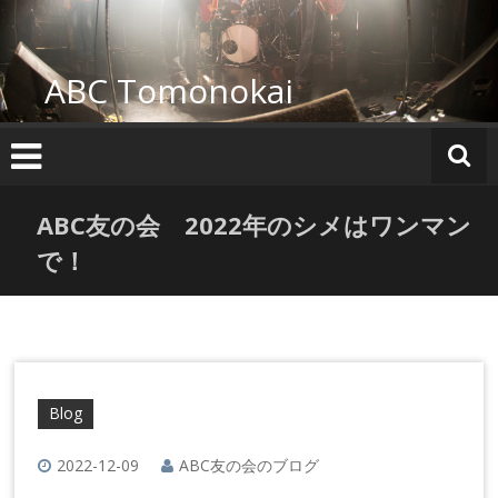
コ
ン
テ
ABC Tomonokai
ン
ツ
へ
ス
キ
ッ
ABC友の会 2022年のシメはワンマン
プ
で！
Blog
2022-12-09
ABC友の会のブログ