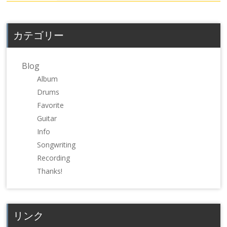
で
は
で
共
ク
共
有
リ
有
(新
ッ
(新
し
ク
し
カテゴリー
い
し
い
ウ
て
ウ
ィ
く
ィ
ン
だ
ン
ド
さ
ド
Blog
ウ
い
ウ
で
(新
で
Album
開
し
開
き
い
き
Drums
ま
ウ
ま
す)
ィ
す)
Favorite
ン
ド
Guitar
ウ
で
Info
開
き
Songwriting
ま
す)
Recording
Thanks!
リンク