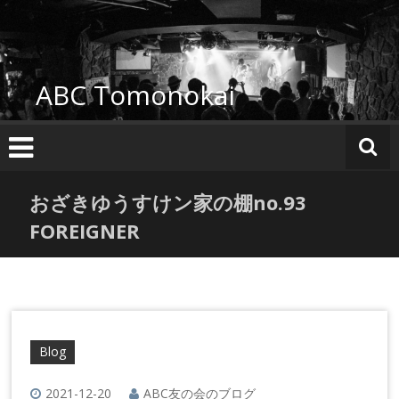
コ
ン
テ
ン
ABC Tomonokai
ツ
へ
ス
キ
ッ
プ
おざきゆうすけン家の棚no.93
FOREIGNER
Blog
2021-12-20
ABC友の会のブログ