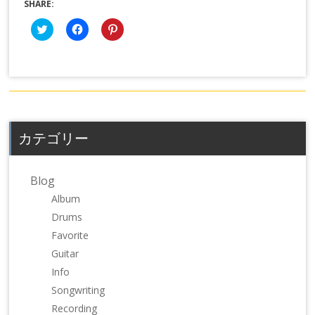
SHARE:
ク
Facebook
ク
リ
で
リ
ッ
共
ッ
ク
有
ク
し
す
し
て
る
て
Twitter
に
Pinterest
で
は
で
共
ク
共
有
リ
有
(新
ッ
(新
し
ク
し
カテゴリー
い
し
い
ウ
て
ウ
ィ
く
ィ
ン
だ
ン
ド
さ
ド
Blog
ウ
い
ウ
で
(新
で
Album
開
し
開
き
い
き
Drums
ま
ウ
ま
す)
ィ
す)
Favorite
ン
ド
Guitar
ウ
で
Info
開
き
Songwriting
ま
す)
Recording