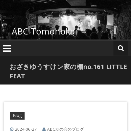
コ
ン
テ
ン
ABC Tomonokai
ツ
へ
ス
キ
ッ
プ
おざきゆうすけン家の棚no.161 LITTLE
FEAT
Blog
2024-06-27
ABC友の会のブログ