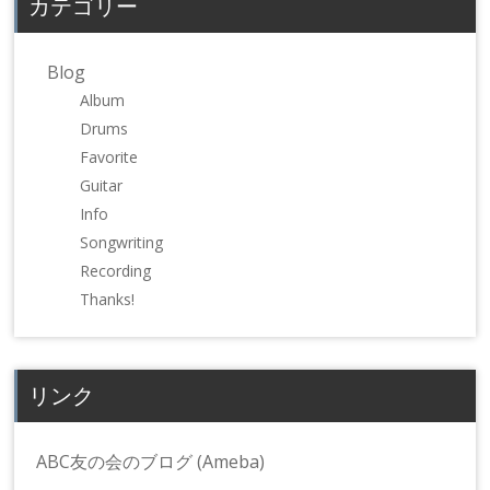
カテゴリー
い
し
い
ウ
て
ウ
ィ
く
ィ
ン
だ
ン
ド
さ
ド
Blog
ウ
い
ウ
で
(新
で
Album
開
し
開
き
い
き
Drums
ま
ウ
ま
す)
ィ
す)
Favorite
ン
ド
Guitar
ウ
で
Info
開
き
Songwriting
ま
す)
Recording
Thanks!
リンク
ABC友の会のブログ (Ameba)