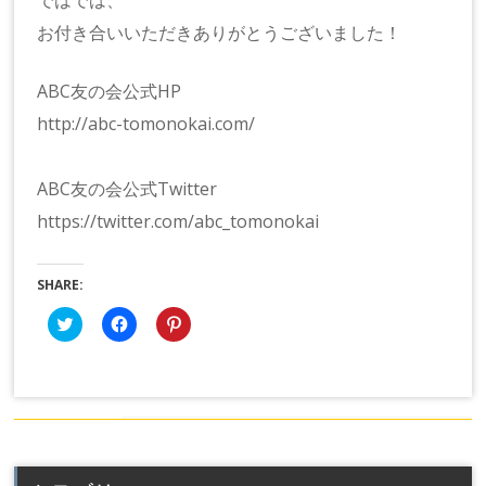
ではでは、
お付き合いいただきありがとうございました！
ABC友の会公式HP
http://abc-tomonokai.com/
ABC友の会公式Twitter
https://twitter.com/abc_tomonokai
SHARE:
ク
Facebook
ク
リ
で
リ
ッ
共
ッ
ク
有
ク
し
す
し
て
る
て
Twitter
に
Pinterest
で
は
で
共
ク
共
有
リ
有
(新
ッ
(新
し
ク
し