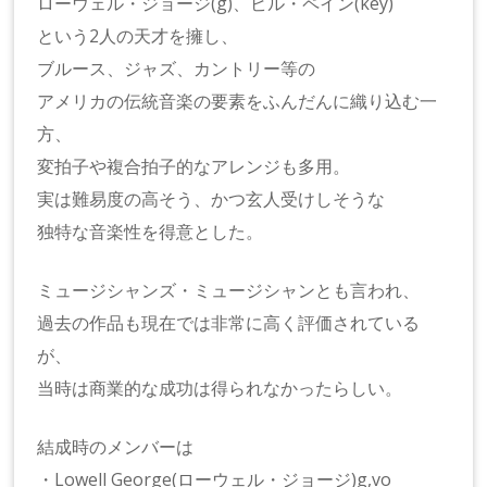
ローウェル・ジョージ(g)、ビル・ペイン(key)
という2人の天才を擁し、
ブルース、ジャズ、カントリー等の
アメリカの伝統音楽の要素をふんだんに織り込む一
方、
変拍子や複合拍子的なアレンジも多用。
実は難易度の高そう、かつ玄人受けしそうな
独特な音楽性を得意とした。
ミュージシャンズ・ミュージシャンとも言われ、
過去の作品も現在では非常に高く評価されている
が、
当時は商業的な成功は得られなかったらしい。
結成時のメンバーは
・Lowell George(ローウェル・ジョージ)g,vo