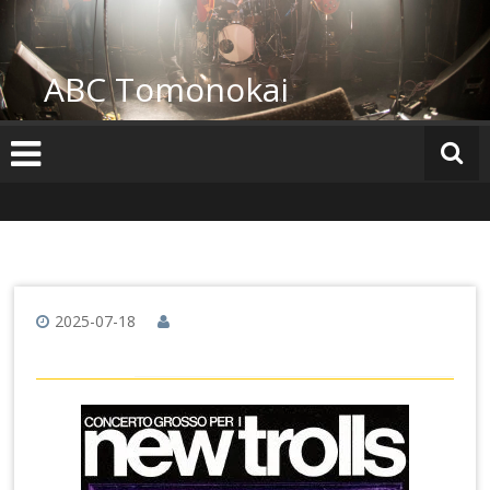
コ
ン
テ
ABC Tomonokai
ン
ツ
へ
ス
キ
ッ
プ
2025-07-18