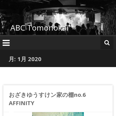
コ
ン
テ
ン
ABC Tomonokai
ツ
へ
ス
キ
ッ
プ
月:
1月 2020
おざきゆうすけン家の棚no.6
AFFINITY