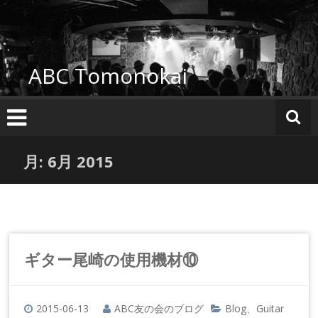
コ
ン
テ
ン
ABC Tomonokai
ツ
へ
ス
キ
ッ
プ
月:
6月 2015
ギター尾崎の使用機材⑩
2015-06-13
ABC友の会のブログ
Blog
Guitar
、