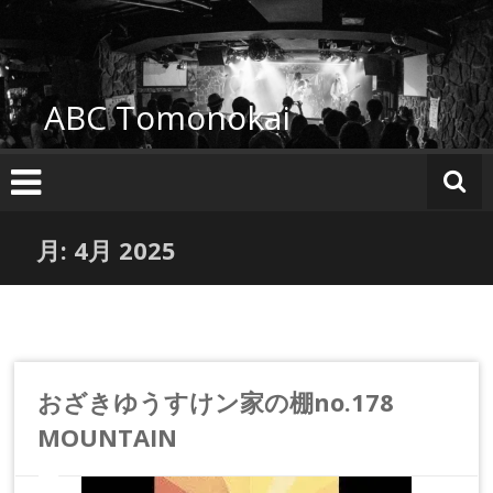
コ
ン
テ
ン
ABC Tomonokai
ツ
へ
ス
キ
ッ
プ
月:
4月 2025
おざきゆうすけン家の棚no.178
MOUNTAIN