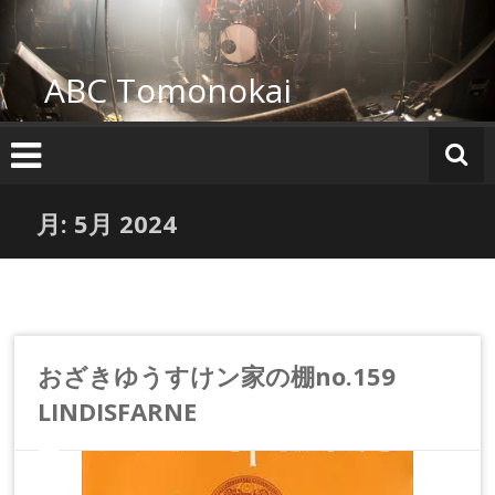
コ
ン
テ
ABC Tomonokai
ン
ツ
へ
ス
キ
ッ
月:
5月 2024
プ
おざきゆうすけン家の棚no.159
LINDISFARNE