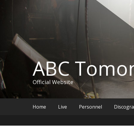
コ
ン
テ
ン
ツ
へ
ス
キ
ッ
ABC Tomon
プ
Official Website
Home
Live
Personnel
Discogr