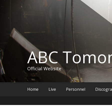
コ
ン
テ
ン
ツ
へ
ス
キ
ッ
ABC Tomon
プ
Official Website
Home
Live
Personnel
Discogr