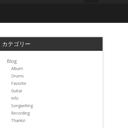
カテゴリー
Blog
Album
Drums
Favorite
Guitar
Info
Songwriting
Recording
Thanks!