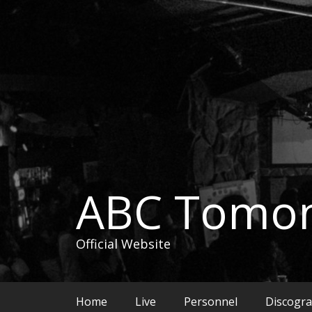
コ
ン
テ
ン
ツ
へ
ス
キ
ッ
プ
ABC Tomon
Official Website
Home
Live
Personnel
Discogr