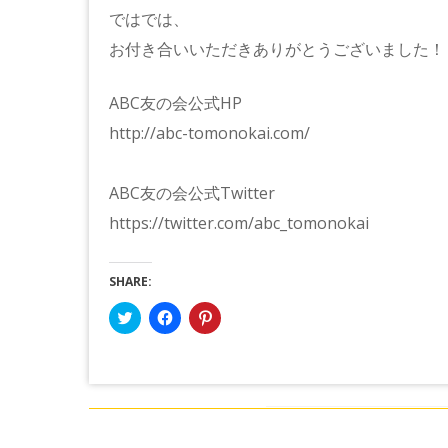
ではでは、
お付き合いいただきありがとうございました！
ABC友の会公式HP
http://abc-tomonokai.com/
ABC友の会公式Twitter
https://twitter.com/abc_tomonokai
SHARE:
ク
Facebook
ク
リ
で
リ
ッ
共
ッ
ク
有
ク
し
す
し
て
る
て
Twitter
に
Pinterest
で
は
で
共
ク
共
有
リ
有
(新
ッ
(新