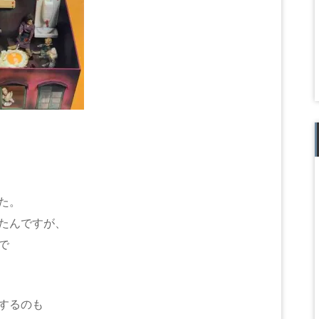
た。
たんですが、
で
するのも